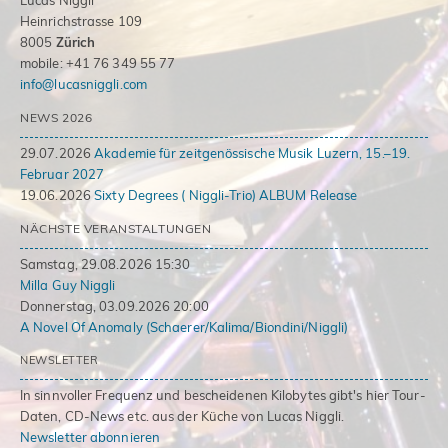
Lucas Niggli
Heinrichstrasse 109
8005
Zürich
mobile: +41 76 349 55 77
info@lucasniggli.com
NEWS 2026
29.07.2026
Akademie für zeitgenössische Musik Luzern, 15.–19.
Februar 2027
19.06.2026
Sixty Degrees ( Niggli-Trio) ALBUM Release
NÄCHSTE VERANSTALTUNGEN
Samstag, 29.08.2026 15:30
Milla Guy Niggli
Donnerstag, 03.09.2026 20:00
A Novel Of Anomaly (Schaerer/Kalima/Biondini/Niggli)
NEWSLETTER
In sinnvoller Frequenz und bescheidenen Kilobytes gibt's hier Tour-
Daten, CD-News etc. aus der Küche von Lucas Niggli.
Newsletter abonnieren