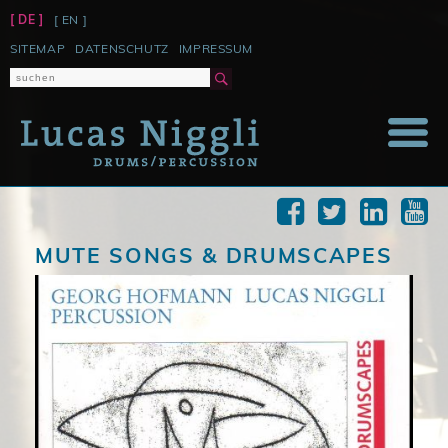
[ DE ]
[ EN ]
NAVIGATION
SITEMAP
DATENSCHUTZ
IMPRESSUM
ÜBERSPRINGEN
MUTE SONGS & DRUMSCAPES