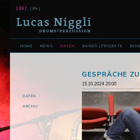
[ DE ]
[ EN ]
NAVIGATION
HOME
NEWS
DATEN
BANDS | PROJEKTE
BIO
ÜBERSPRINGEN
GESPRÄCHE ZUR
15.10.2024 20:00
NAVIGATION
DATEN
ÜBERSPRINGEN
ARCHIV