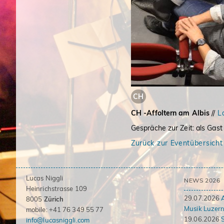
CH
CH -Affoltern am Albis
//
La
Gespräche zur Zeit: als Ga
Zurück zur Eventübersicht
Lucas Niggli
NEWS 2026
Heinrichstrasse 109
29.07.2026
8005
Zürich
Musik Luzern
mobile: +41 76 349 55 77
19.06.2026
info@lucasniggli.com